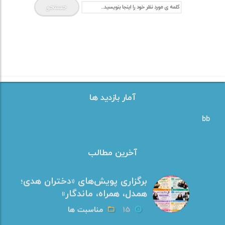
آستين نو ، بخور پلو
باد آورده را باد می برد
برپایی محفل نورانی حضرت
رقیه(س)، از سفره کرامت تا یاد
رهبر شهید
30
مناسبت ها
آمار بازدید ها
برگزاری نشست «اخلاق، تربیت
bb
خانواده و بصیرت‌افزایی»
21
اخبار
آخرین مطالب
برگزاری پویش‌های «دختران هدی؛
همدل، همراه، ماندگار»
15
مناسبت ها