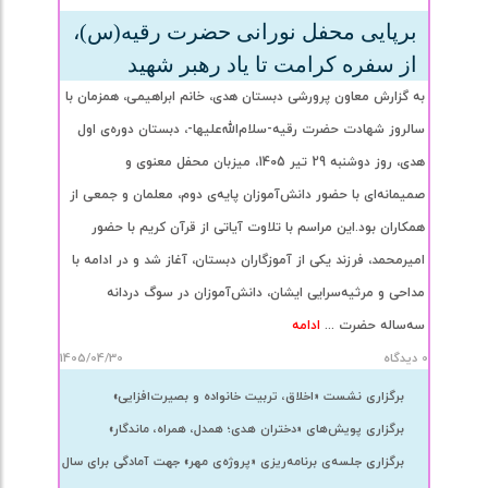
برپایی محفل نورانی حضرت رقیه(س)،
از سفره کرامت تا یاد رهبر شهید
به گزارش معاون پرورشی دبستان هدی، خانم ابراهیمی، همزمان با
سالروز شهادت حضرت رقیه-سلام‌الله‌علیها-، دبستان دوره‌ی اول
هدی، روز دوشنبه 29 تیر 1405، میزبان محفل معنوی و
صمیمانه‌ای با حضور دانش‌آموزان پایه‌ی دوم، معلمان و جمعی از
همکاران بود.این مراسم با تلاوت آیاتی از قرآن کریم با حضور
امیرمحمد، فرزند یکی از آموزگاران دبستان، آغاز شد و در ادامه با
مداحی و مرثیه‌سرایی ایشان، دانش‌آموزان در سوگ دردانه
سه‌ساله حضرت ...
ادامه
0 دیدگاه
1405/04/30
برگزاری نشست «اخلاق، تربیت خانواده و بصیرت‌افزایی»
برگزاری پویش‌های «دختران هدی؛ همدل، همراه، ماندگار»
برگزاری جلسه‌ی برنامه‌ریزی «پروژه‌ی مهر» جهت آمادگی برای سال