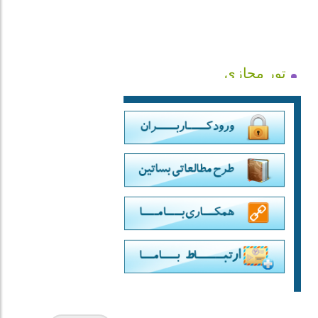
تور مجازی
قدرت کلمات
کرم ابریشم
داستان فیل و قورباغه
پرنده‌ی آرزو
حیوانات و پیرمرد
آش نخورده و دهن سوخته