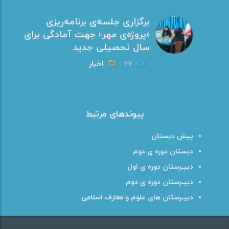
برگزاری جلسه‌ی برنامه‌ریزی
«پروژه‌ی مهر» جهت آمادگی برای
سال تحصیلی جدید
27
اخبار
برگزاری کارگاه آموزشی « کتاب از
شبهه تا فتنه»
پیوندهای مرتبط
27
نشست های علمی
پیش دبستان
دبستان دوره ی دوم
کسب عنوان معلم نمونه در
دبیـرستان دوره ی اول
استان
دبیـرستان دوره ی دوم
27
همکاران
دبیـرستان های علوم و معارف اسلامی