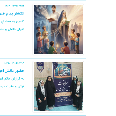
19:14
1405/02/12
انتشار پیام قدر
تقدیم به معلمانِ 
دنیای دانش و علم
10:25
1405/02/09
حضور دانش‌آموز
قرآن و عترت مرحله