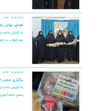
10:22
1405/03/18
اهدای جوایز به 
به گزارش خانم عبد
دوم انقلاب در ایام
02:43
1405/03/06
برگزاری جشن ا
رسمی سوادآموزی در 