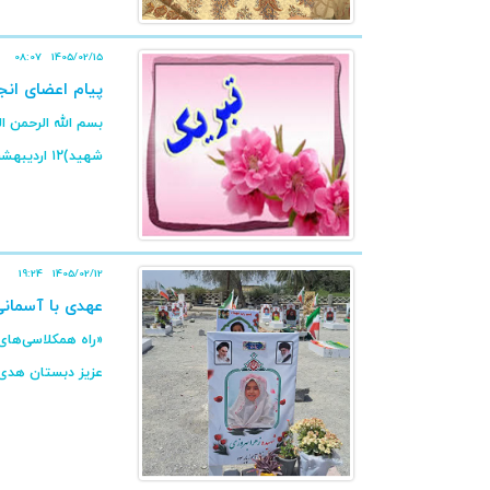
08:07
1405/02/15
پیام اعضای انج
بسم الله الرحمن ا
شهید)۱۲ اردیبهشت،روز معلم، یادآور شکوه ...
19:24
1405/02/12
عهدی با آسمانی
«راه همکلاسی‌های 
عزیز دبستان هدی، 