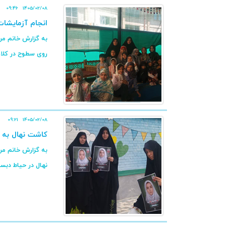
09:46
1405/02/08
انجام آزمایشا
به گزارش خانم مر
روی سطوح در کلاس 
09:21
1405/02/08
کاشت نهال به ی
به گزارش خانم مرا
نهال در حیاط دبستا