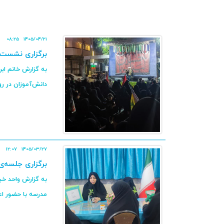
08:25
1405/04/21
برگزاری نشست «
به گزارش خانم اب
دانش‌آموزان در روزهای 16 و 7
12:07
1405/03/27
برگزاری جلسه‌ی
مدرسه با حضور اعضا