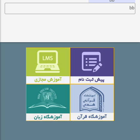
bb
bb