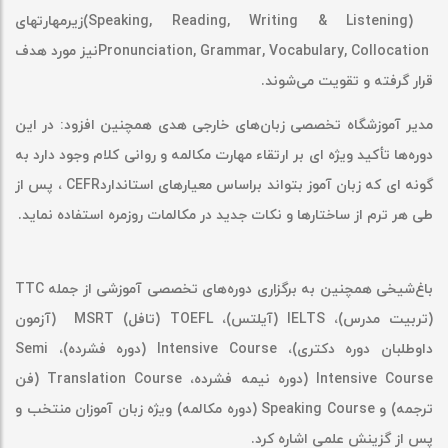
(Speaking, Reading, Writing & Listening)
زیرمهارتهای
Pronunciation, Grammar, Vocabulary, Collocation
نیز مورد هدف
قرار گرفته و تقویت می‌شوند
.
مدیر آموزشگاه تخصصی زبان‌های خارجی هدی همچنین افزود: در این
دوره‌ها تأکید ویژه ای بر ارتقاء مهارت مکالمه و روانی کلام وجود دارد به
گونه ای که زبان آموز بتواند براساس معیارهای استاندارد
CEFR
، پس از
طی هر ترم از ساختارها و نکات جدید در مکالمات روزمره استفاده نماید
.
باغ‌شیخی همچنین به برگزاری دوره‌های تخصصی آموزشی از جمله
TTC
(تربیت مدرس)،
IELTS
(آیلتس)،
TOEFL
(تافل)
MSRT
(آزمون
داوطلبان دوره دکتری)،
Intensive Course
(دوره فشرده)،
Semi
Intensive Course
(دوره نیمه فشرده،
Translation Course
(فن
ترجمه) و
Speaking Course
(دوره مکالمه) ویژه زبان آموزان منتخب و
پس از گزینش علمی اشاره کرد
.